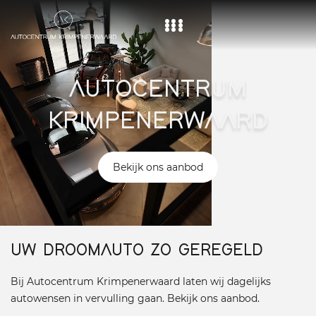
Home
AUTOCENTRUM
Aanbod
KRIMPENERWAARD
Diensten
Over ons
Bekijk ons aanbod
Vacature
Contact
UW DROOMAUTO ZO GEREGELD
Bij Autocentrum Krimpenerwaard laten wij dagelijks
autowensen in vervulling gaan. Bekijk ons aanbod.