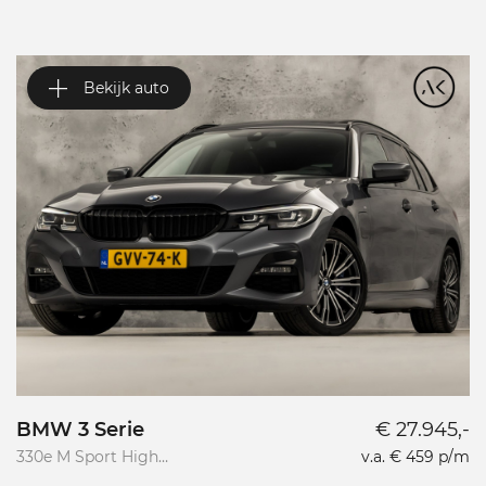
Bekijk auto
BMW 3 Serie
€ 27.945,-
V
330e M Sport High
v.a. € 459 p/m
Va
Executive
R