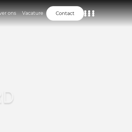
ver ons
Vacature
Contact
Home
Aanbod
Diensten
Over ons
RD
Vacature
Contact