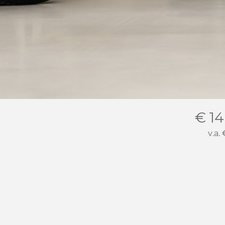
€ 14
v.a.