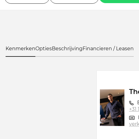
Kenmerken
Opties
Beschrijving
Financieren / Leasen
Th
B
+31
ver