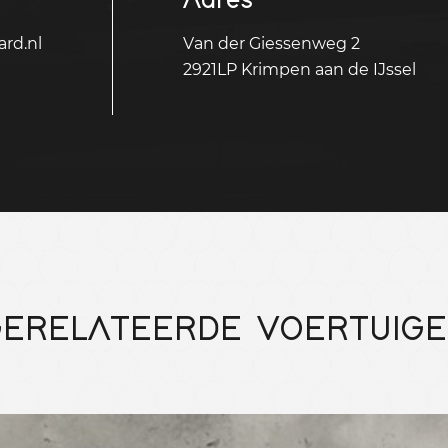
rd.nl
Van der Giessenweg 2
2921LP Krimpen aan de IJssel
ERELATEERDE VOERTUIG