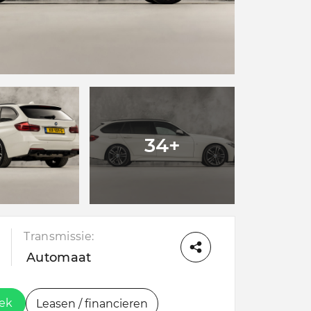
34+
Transmissie:
Automaat
oek
Leasen / financieren