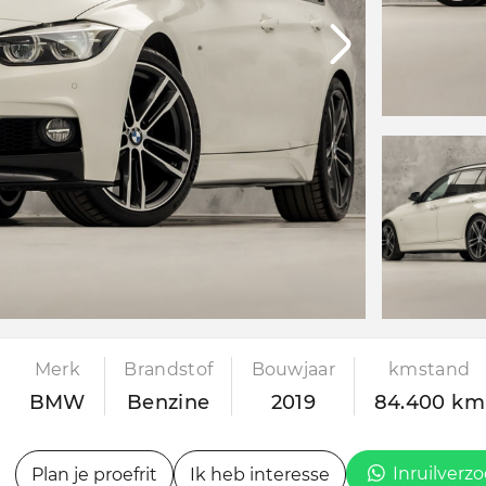
Merk
Brandstof
Bouwjaar
kmstand
BMW
Benzine
2019
84.400 km
Inruilverz
Plan je proefrit
Ik heb interesse