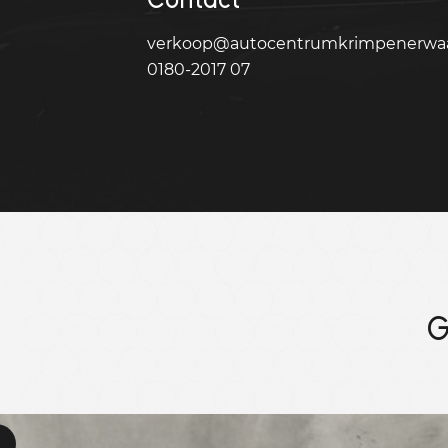
verkoop@autocentrumkrimpenerwaa
0180-2017 07
G