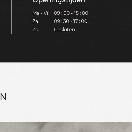
Ma - Vr
09 : 00 - 18 : 00
Za
09 : 30 - 17 : 00
Zo
Gesloten
EN
Bekijk 