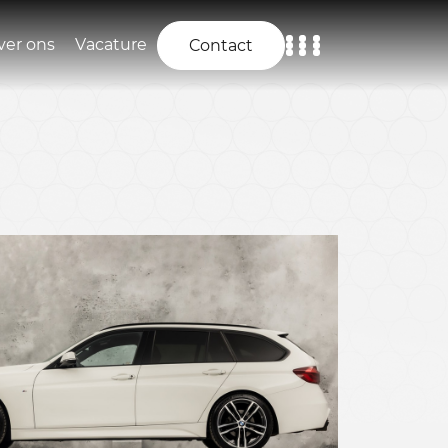
ver ons
Vacature
Contact
Home
Aanbod
Diensten
Over ons
Vacature
Contact