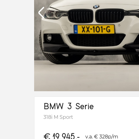
BMW 3 Serie
318i M Sport
€
19.945,-
v.a. € 328p/m