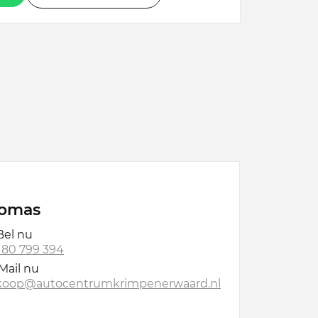
omas
el nu
 180 799 394
Mail nu
koop@autocentrumkrimpenerwaard.nl