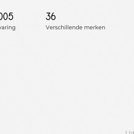
005
36
varing
Verschillende merken