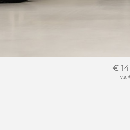
€ 14
v.a.