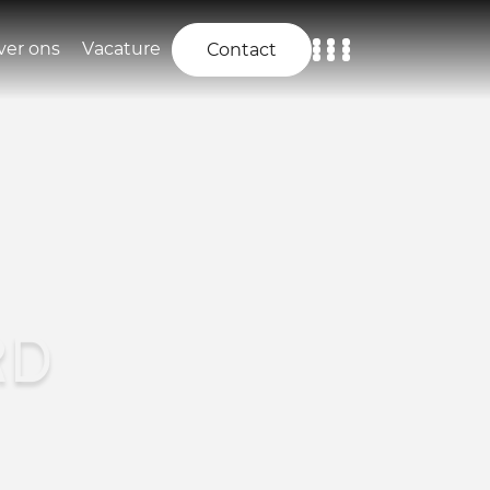
ver ons
Vacature
Contact
Home
Aanbod
Diensten
Over ons
RD
Vacature
Contact