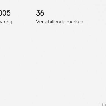
005
36
varing
Verschillende merken