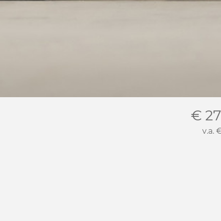
€ 27
v.a.