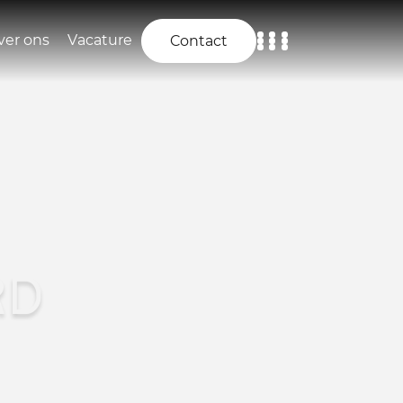
ver ons
Vacature
Contact
Home
Aanbod
Diensten
Over ons
RD
Vacature
Contact