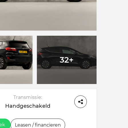
32+
Transmissie:
Handgeschakeld
oek
Leasen / financieren