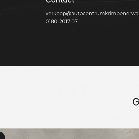
verkoop@autocentrumkrimpenerwaa
0180-2017 07
G