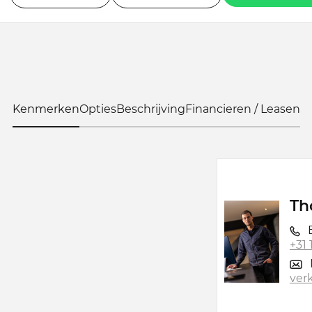
Kenmerken
Opties
Beschrijving
Financieren / Leasen
Th
B
+31
ver