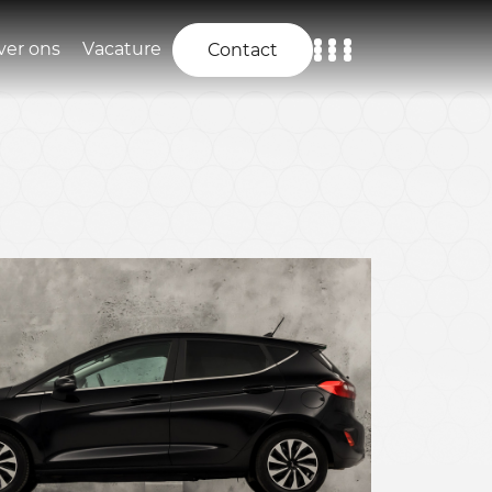
ver ons
Vacature
Contact
Home
Aanbod
Diensten
Over ons
Vacature
Contact