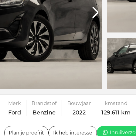
Merk
Brandstof
Bouwjaar
kmstand
Ford
Benzine
2022
129.611 km
Inruilverz
Plan je proefrit
Ik heb interesse