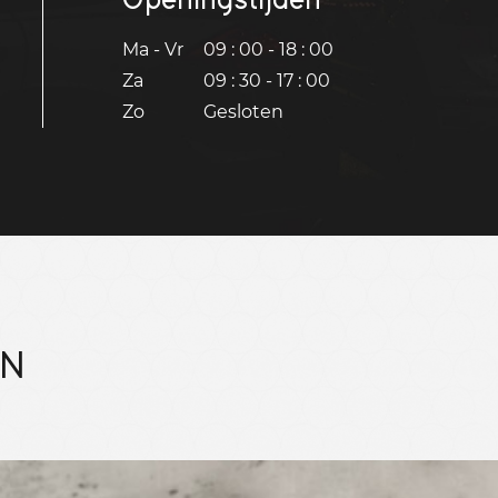
Ma - Vr
09 : 00 - 18 : 00
Za
09 : 30 - 17 : 00
Zo
Gesloten
EN
Bekijk 