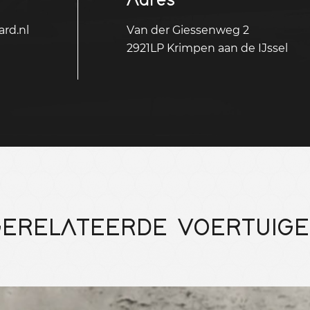
rd.nl
Van der Giessenweg 2
2921LP Krimpen aan de IJssel
ERELATEERDE VOERTUIG