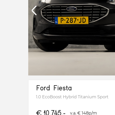
Ford Fiesta
1.0 EcoBoost Hybrid Titanium Sport
€
10.745,-
v.a. € 148p/m