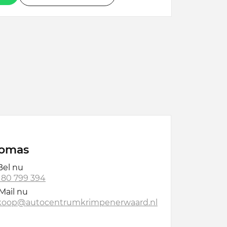
omas
el nu
 180 799 394
Mail nu
koop@autocentrumkrimpenerwaard.nl