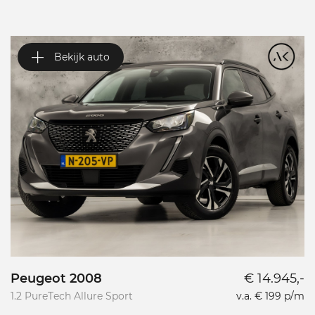
Bekijk auto
Peugeot 2008
€ 14.945,-
P
1.2 PureTech Allure Sport
v.a. € 199 p/m
L
L