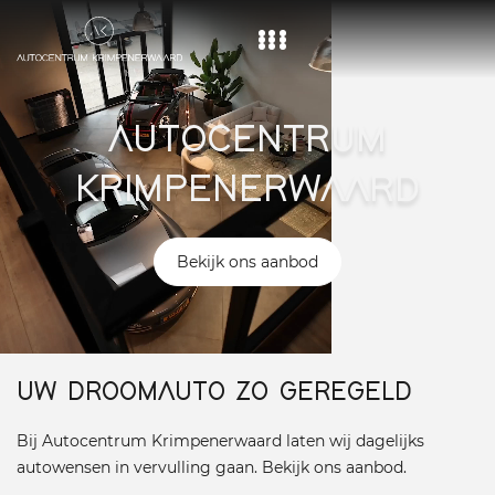
Home
AUTOCENTRUM
Aanbod
KRIMPENERWAARD
Diensten
Over ons
Bekijk ons aanbod
Vacature
Contact
UW DROOMAUTO ZO GEREGELD
Bij Autocentrum Krimpenerwaard laten wij dagelijks
autowensen in vervulling gaan. Bekijk ons aanbod.