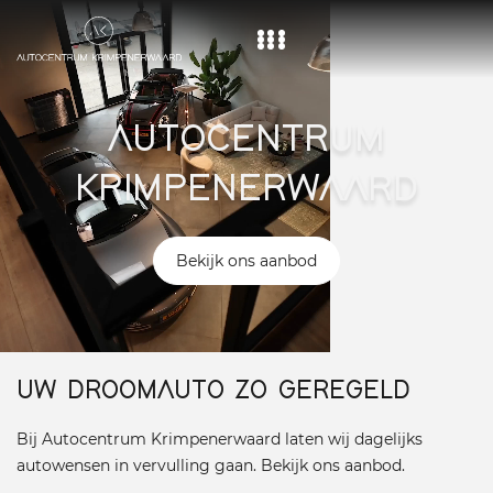
Home
AUTOCENTRUM
Aanbod
KRIMPENERWAARD
Diensten
Over ons
Bekijk ons aanbod
Vacature
Contact
UW DROOMAUTO ZO GEREGELD
Bij Autocentrum Krimpenerwaard laten wij dagelijks
autowensen in vervulling gaan. Bekijk ons aanbod.