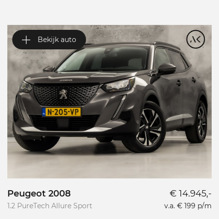
Bekijk auto
Peugeot 2008
€ 14.945,-
P
1.2 PureTech Allure Sport
v.a. € 199 p/m
L
L