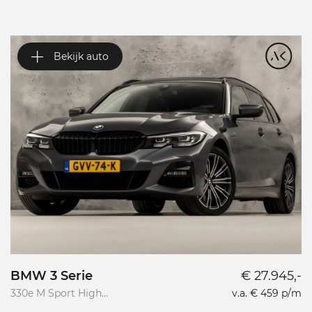
Bekijk auto
BMW 3 Serie
€ 27.945,-
V
330e M Sport High
v.a. € 459 p/m
Va
Executive
R