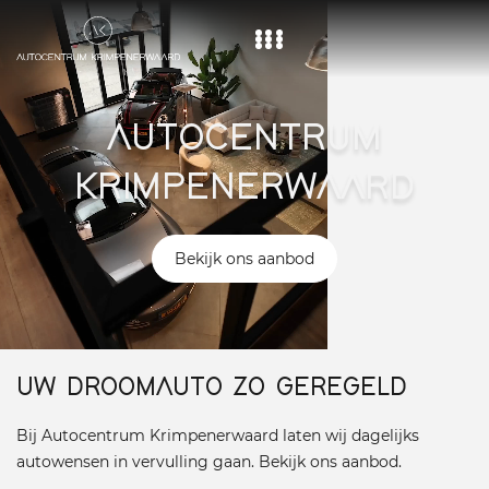
Home
AUTOCENTRUM
Aanbod
KRIMPENERWAARD
Diensten
Over ons
Bekijk ons aanbod
Vacature
Contact
UW DROOMAUTO ZO GEREGELD
Bij Autocentrum Krimpenerwaard laten wij dagelijks
autowensen in vervulling gaan. Bekijk ons aanbod.