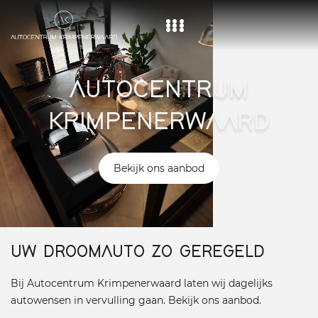
Home
AUTOCENTRUM
Aanbod
KRIMPENERWAARD
Diensten
Over ons
Bekijk ons aanbod
Vacature
Contact
UW DROOMAUTO ZO GEREGELD
Bij Autocentrum Krimpenerwaard laten wij dagelijks
autowensen in vervulling gaan. Bekijk ons aanbod.