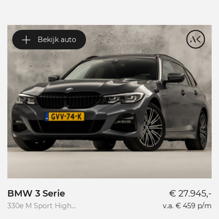
Bekijk auto
BMW 3 Serie
€ 27.945,-
V
330e M Sport High
v.a. € 459 p/m
Va
Executive
R