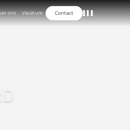
ver ons
Vacature
Contact
Home
Aanbod
Diensten
Over ons
RD
Vacature
Contact