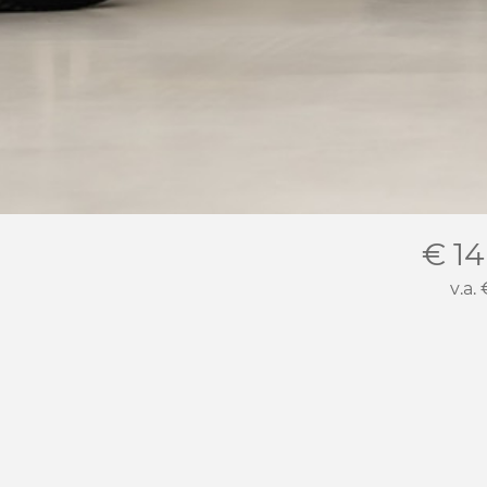
€ 14
v.a.