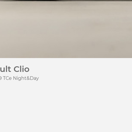
lt Clio
.9 TCe Night&Day