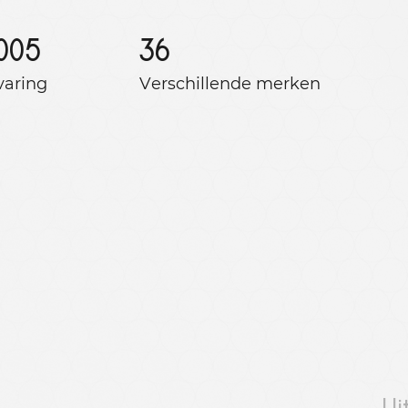
005
36
varing
Verschillende merken