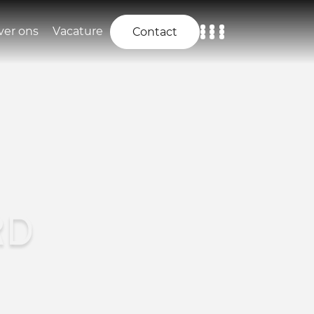
ver ons
Vacature
Contact
Home
Aanbod
Diensten
Over ons
RD
Vacature
Contact