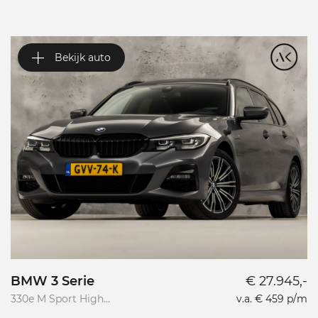
Bekijk auto
BMW 3 Serie
€ 27.945,-
V
330e M Sport High
v.a. € 459 p/m
Va
Executive
R