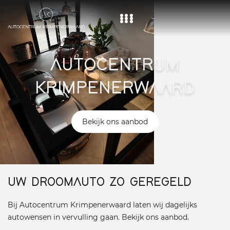
Home
AUTOCENTRUM
Aanbod
KRIMPENERWAARD
Diensten
Over ons
Bekijk ons aanbod
Vacature
Contact
UW DROOMAUTO ZO GEREGELD
Bij Autocentrum Krimpenerwaard laten wij dagelijks
autowensen in vervulling gaan. Bekijk ons aanbod.