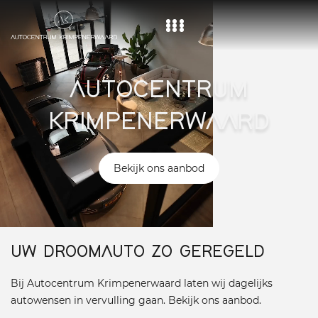
Home
AUTOCENTRUM
Aanbod
KRIMPENERWAARD
Diensten
Over ons
Bekijk ons aanbod
Vacature
Contact
UW DROOMAUTO ZO GEREGELD
Bij Autocentrum Krimpenerwaard laten wij dagelijks
autowensen in vervulling gaan. Bekijk ons aanbod.