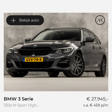
Bekijk auto
BMW 3 Serie
€ 27.945,-
V
330e M Sport High
v.a. € 459 p/m
Va
Executive
R