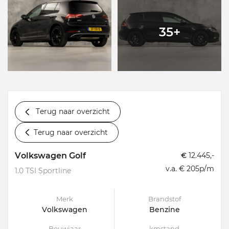
35+
Terug naar overzicht
Terug naar overzicht
Volkswagen Golf
€
12.445,-
v.a. € 205p/m
1.0 TSI Sportline
Merk
Brandstof
Volkswagen
Benzine
Bouwjaar
kmstand