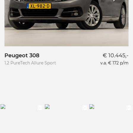
Peugeot 308
€ 10.445,-
1.2 PureTech Allure Sport
v.a. € 172 p/m
1.