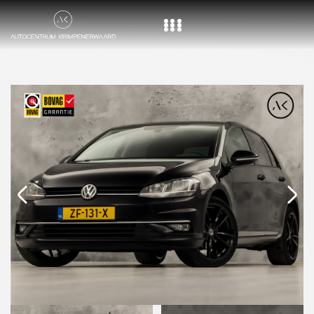
Home
Aanbod
Diensten
Over ons
Vacature
Contact