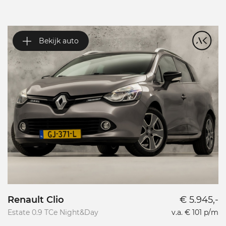
Bekijk auto
Renault Clio
€ 5.945,-
A
Estate 0.9 TCe Night&Day
v.a. € 101 p/m
1.