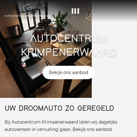
Home
AUTOCENTRUM
Aanbod
KRIMPENERWAARD
Diensten
Over ons
Bekijk ons aanbod
Vacature
Contact
UW DROOMAUTO ZO GEREGELD
Bij Autocentrum Krimpenerwaard laten wij dagelijks
autowensen in vervulling gaan. Bekijk ons aanbod.