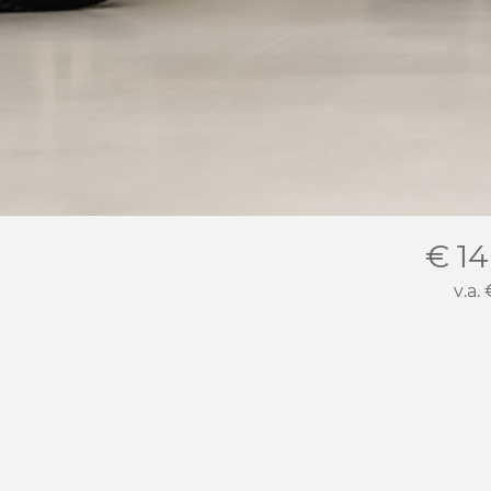
€ 14
v.a.