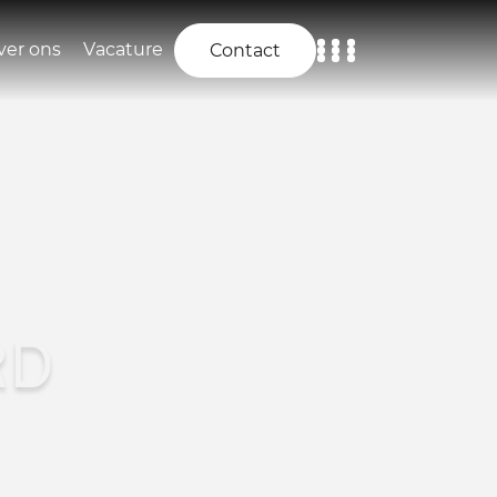
ver ons
Vacature
Contact
Home
Aanbod
Diensten
Over ons
RD
Vacature
Contact