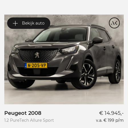
Bekijk auto
Peugeot 2008
€ 14.945,-
P
1.2 PureTech Allure Sport
v.a. € 199 p/m
L
L