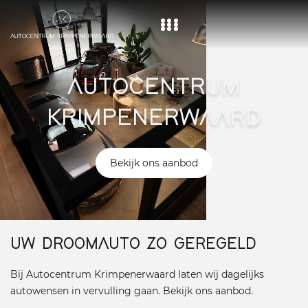
Home
AUTOCENTRUM
Aanbod
KRIMPENERWAARD
Diensten
Over ons
Bekijk ons aanbod
Vacature
Contact
UW DROOMAUTO ZO GEREGELD
Bij Autocentrum Krimpenerwaard laten wij dagelijks
autowensen in vervulling gaan. Bekijk ons aanbod.