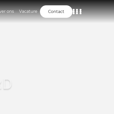
ver ons
Vacature
Contact
Home
Aanbod
Diensten
Over ons
RD
Vacature
Contact