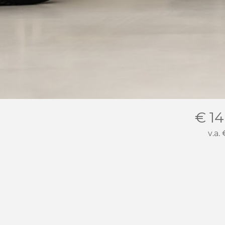
€ 14
v.a.