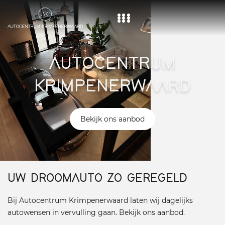
Home
AUTOCENTRUM
Aanbod
KRIMPENERWAARD
Diensten
Over ons
Bekijk ons aanbod
Vacature
Contact
UW DROOMAUTO ZO GEREGELD
Bij Autocentrum Krimpenerwaard laten wij dagelijks
autowensen in vervulling gaan. Bekijk ons aanbod.