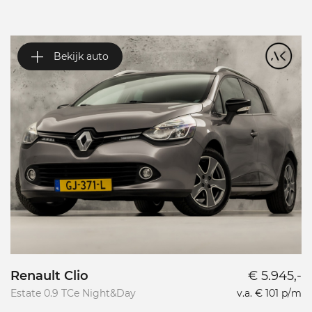
Bekijk auto
Renault Clio
€ 5.945,-
A
Estate 0.9 TCe Night&Day
v.a. € 101 p/m
1.