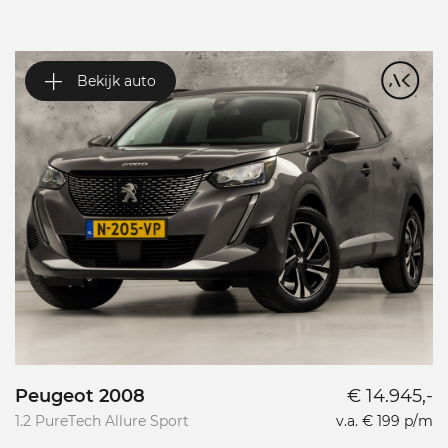
Bekijk auto
Peugeot 2008
€ 14.945,-
P
1.2 PureTech Allure Sport
v.a. € 199 p/m
L
L