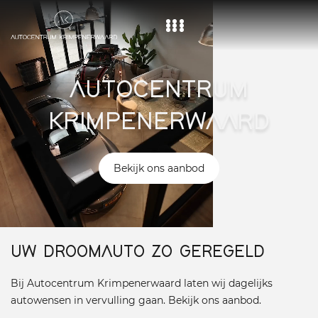
Home
AUTOCENTRUM
Aanbod
KRIMPENERWAARD
Diensten
Over ons
Bekijk ons aanbod
Vacature
Contact
UW DROOMAUTO ZO GEREGELD
Bij Autocentrum Krimpenerwaard laten wij dagelijks
autowensen in vervulling gaan. Bekijk ons aanbod.