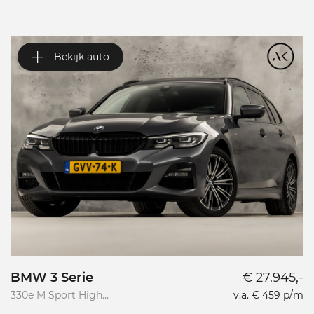
Bekijk auto
BMW 3 Serie
€ 27.945,-
V
330e M Sport High
v.a. € 459 p/m
Va
Executive
R