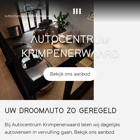
Home
AUTOCENTRUM
Aanbod
KRIMPENERWAARD
Diensten
Over ons
Bekijk ons aanbod
Vacature
Contact
UW DROOMAUTO ZO GEREGELD
Bij Autocentrum Krimpenerwaard laten wij dagelijks
autowensen in vervulling gaan. Bekijk ons aanbod.