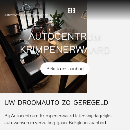
Home
AUTOCENTRUM
Aanbod
KRIMPENERWAARD
Diensten
Over ons
Bekijk ons aanbod
Vacature
Contact
UW DROOMAUTO ZO GEREGELD
Bij Autocentrum Krimpenerwaard laten wij dagelijks
autowensen in vervulling gaan. Bekijk ons aanbod.