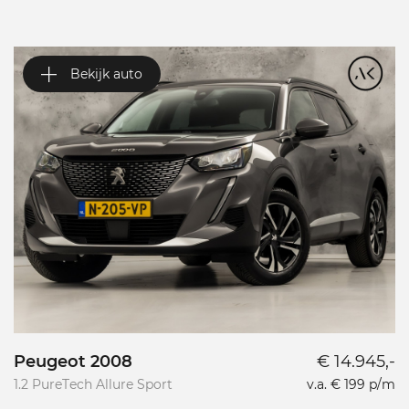
Bekijk auto
Peugeot 2008
€ 14.945,-
P
1.2 PureTech Allure Sport
v.a. € 199 p/m
L
L