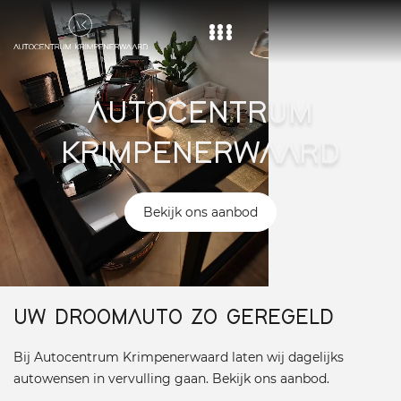
Home
AUTOCENTRUM
Aanbod
KRIMPENERWAARD
Diensten
Over ons
Bekijk ons aanbod
Vacature
Contact
UW DROOMAUTO ZO GEREGELD
Bij Autocentrum Krimpenerwaard laten wij dagelijks
autowensen in vervulling gaan. Bekijk ons aanbod.