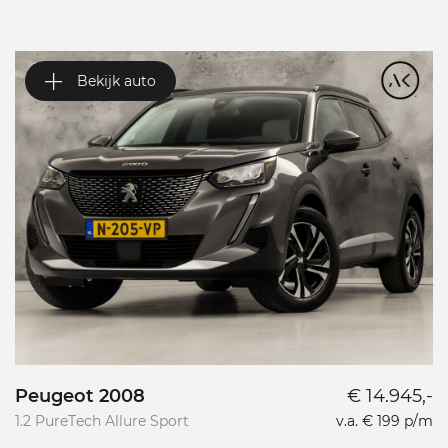
Bekijk auto
Peugeot 2008
€ 14.945,-
P
1.2 PureTech Allure Sport
v.a. € 199 p/m
L
L