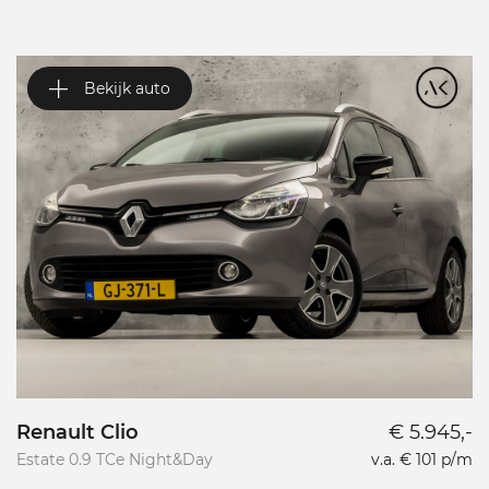
Bekijk auto
Renault Clio
€ 5.945,-
A
Estate 0.9 TCe Night&Day
v.a. € 101 p/m
1.