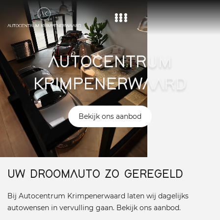
Home
AUTOCENTRUM
Aanbod
KRIMPENERWAARD
Diensten
Over ons
Bekijk ons aanbod
Vacature
Contact
UW DROOMAUTO ZO GEREGELD
Bij Autocentrum Krimpenerwaard laten wij dagelijks
autowensen in vervulling gaan. Bekijk ons aanbod.