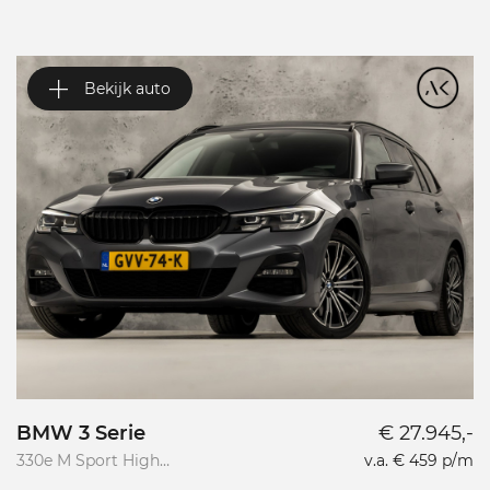
Bekijk auto
BMW 3 Serie
€ 27.945,-
V
330e M Sport High
v.a. € 459 p/m
Va
Executive
R