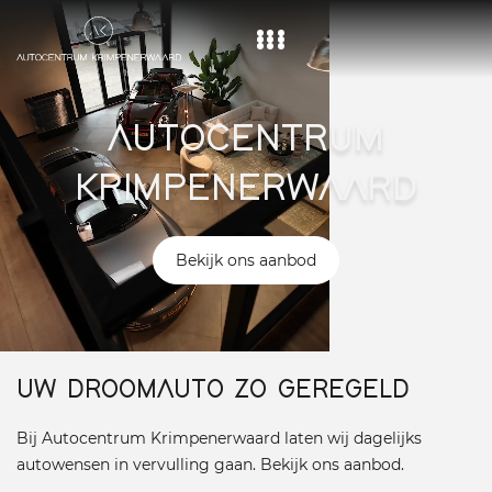
Home
AUTOCENTRUM
Aanbod
KRIMPENERWAARD
Diensten
Over ons
Bekijk ons aanbod
Vacature
Contact
UW DROOMAUTO ZO GEREGELD
Bij Autocentrum Krimpenerwaard laten wij dagelijks
autowensen in vervulling gaan. Bekijk ons aanbod.