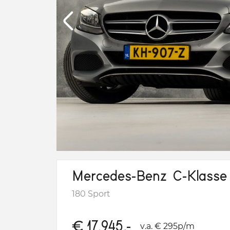
Mercedes-Benz C-Klasse
180 Sport
€
17.945,-
v.a. € 295p/m