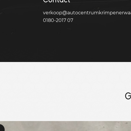
verkoop@autocentrumkrimpenerwaa
0180-2017 07
G