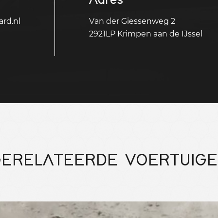
rd.nl
Van der Giessenweg 2
2921LP Krimpen aan de IJssel
ERELATEERDE VOERTUIG