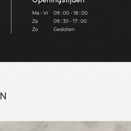
Ma - Vr
09 : 00 - 18 : 00
Za
09 : 30 - 17 : 00
Zo
Gesloten
EN
Bekijk 