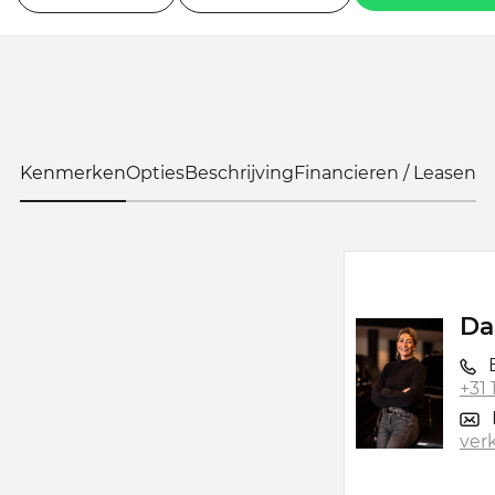
Kenmerken
Opties
Beschrijving
Financieren / Leasen
Da
B
+31
ver