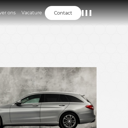
ver ons
Vacature
Contact
Home
Aanbod
Diensten
Over ons
Vacature
Contact