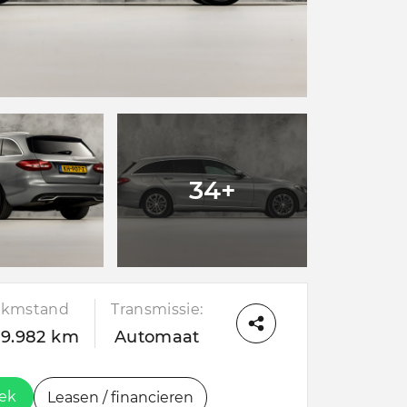
34+
kmstand
Transmissie:
79.982 km
Automaat
oek
Leasen / financieren