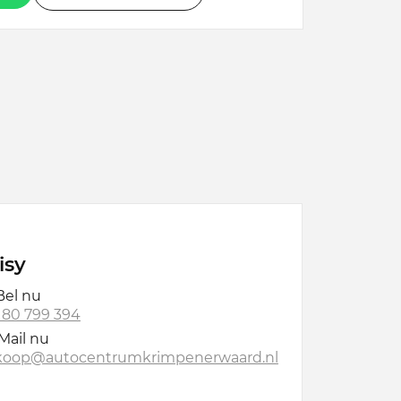
isy
el nu
 180 799 394
Mail nu
koop@autocentrumkrimpenerwaard.nl