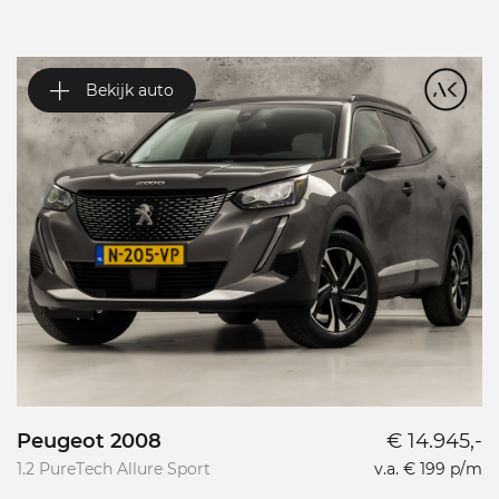
Bekijk auto
Peugeot 2008
€ 14.945,-
P
1.2 PureTech Allure Sport
v.a. € 199 p/m
L
L