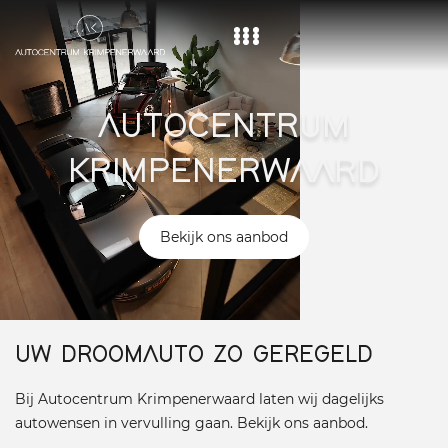
Home
AUTOCENTRUM
Aanbod
KRIMPENERWAARD
Diensten
Over ons
Bekijk ons aanbod
Vacature
Contact
UW DROOMAUTO ZO GEREGELD
Bij Autocentrum Krimpenerwaard laten wij dagelijks
autowensen in vervulling gaan. Bekijk ons aanbod.