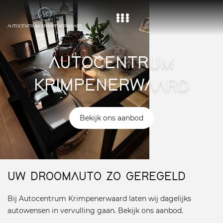
Home
AUTOCENTRUM
Aanbod
KRIMPENERWAARD
Diensten
Over ons
Bekijk ons aanbod
Vacature
Contact
UW DROOMAUTO ZO GEREGELD
Bij Autocentrum Krimpenerwaard laten wij dagelijks
autowensen in vervulling gaan. Bekijk ons aanbod.