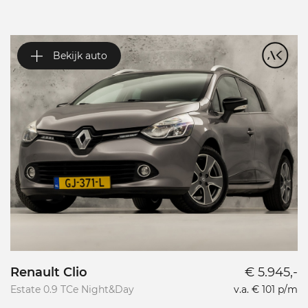
Bekijk auto
Renault Clio
€ 5.945,-
A
Estate 0.9 TCe Night&Day
v.a. € 101 p/m
1.