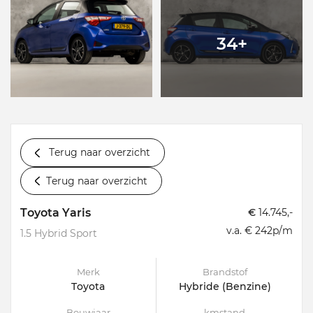
34+
Terug naar overzicht
Terug naar overzicht
Toyota Yaris
€
14.745,-
v.a. € 242p/m
1.5 Hybrid Sport
Merk
Brandstof
Toyota
Hybride (Benzine)
Bouwjaar
kmstand