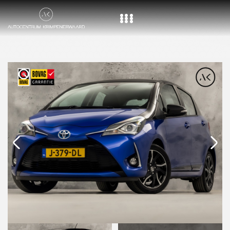
Home
Aanbod
Diensten
Over ons
Vacature
Contact