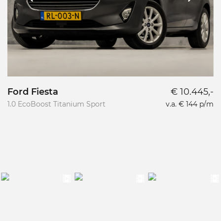
Ford Fiesta
€ 10.445,-
1.0 EcoBoost Titanium Sport
v.a. € 144 p/m
G