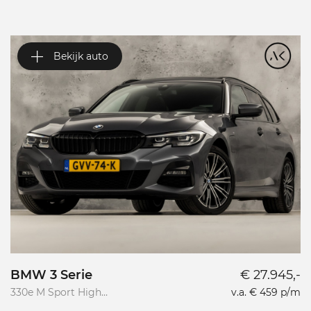
Bekijk auto
BMW 3 Serie
€ 27.945,-
V
330e M Sport High
v.a. € 459 p/m
Va
Executive
R