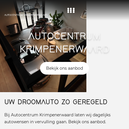
Home
AUTOCENTRUM
Aanbod
KRIMPENERWAARD
Diensten
Over ons
Bekijk ons aanbod
Vacature
Contact
UW DROOMAUTO ZO GEREGELD
Bij Autocentrum Krimpenerwaard laten wij dagelijks
autowensen in vervulling gaan. Bekijk ons aanbod.