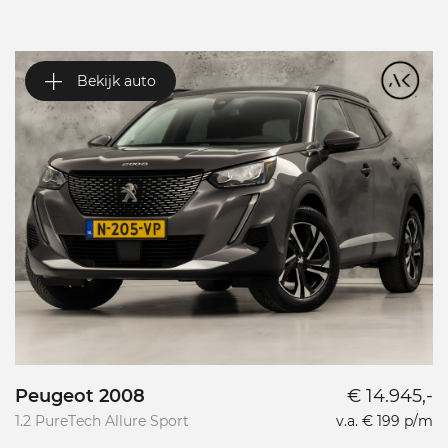
Bekijk auto
Peugeot 2008
€ 14.945,-
P
1.2 PureTech Allure Sport
v.a. € 199 p/m
L
L