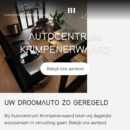
Home
AUTOCENTRUM
Aanbod
KRIMPENERWAARD
Diensten
Over ons
Bekijk ons aanbod
Vacature
Contact
UW DROOMAUTO ZO GEREGELD
Bij Autocentrum Krimpenerwaard laten wij dagelijks
autowensen in vervulling gaan. Bekijk ons aanbod.