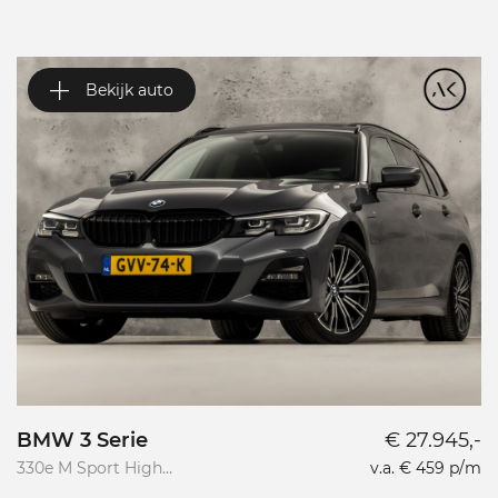
Bekijk auto
BMW 3 Serie
€ 27.945,-
V
330e M Sport High
v.a. € 459 p/m
Va
Executive
R