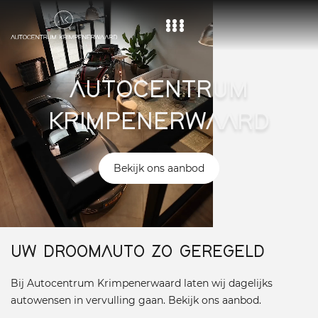
Home
AUTOCENTRUM
Aanbod
KRIMPENERWAARD
Diensten
Over ons
Bekijk ons aanbod
Vacature
Contact
UW DROOMAUTO ZO GEREGELD
Bij Autocentrum Krimpenerwaard laten wij dagelijks
autowensen in vervulling gaan. Bekijk ons aanbod.