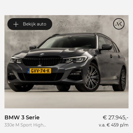
Bekijk auto
BMW 3 Serie
€ 27.945,-
V
330e M Sport High
v.a. € 459 p/m
Va
Executive
R