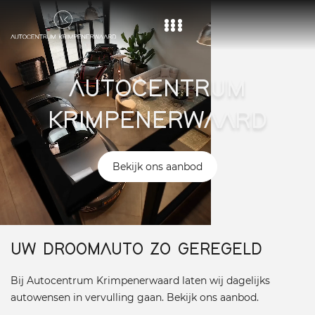
Home
AUTOCENTRUM
Aanbod
KRIMPENERWAARD
Diensten
Over ons
Bekijk ons aanbod
Vacature
Contact
UW DROOMAUTO ZO GEREGELD
Bij Autocentrum Krimpenerwaard laten wij dagelijks
autowensen in vervulling gaan. Bekijk ons aanbod.