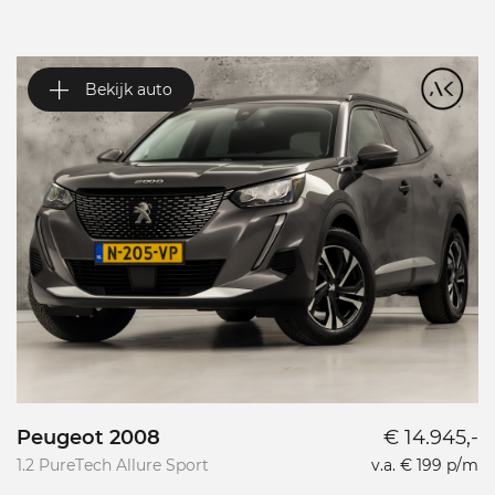
Bekijk auto
Peugeot 2008
€ 14.945,-
P
1.2 PureTech Allure Sport
v.a. € 199 p/m
L
L