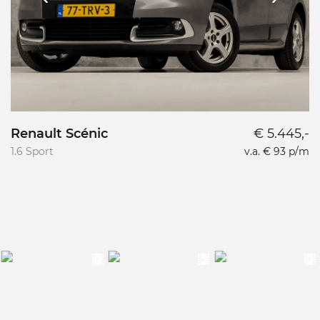
Renault Scénic
€ 5.445,-
1.6 Sport
v.a. € 93 p/m
1.