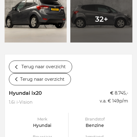
32+
Terug naar overzicht
Terug naar overzicht
Hyundai ix20
€
8.745,-
v.a. € 149p/m
1.6i i-Vision
Merk
Brandstof
Hyundai
Benzine
Bouwjaar
kmstand