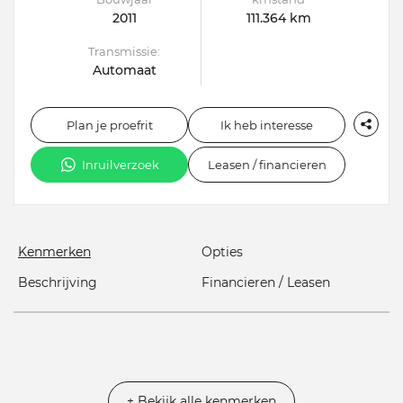
2011
111.364 km
Transmissie:
Automaat
Plan je proefrit
Ik heb interesse
Inruilverzoek
Leasen / financieren
Kenmerken
Opties
Beschrijving
Financieren / Leasen
+ Bekijk alle kenmerken