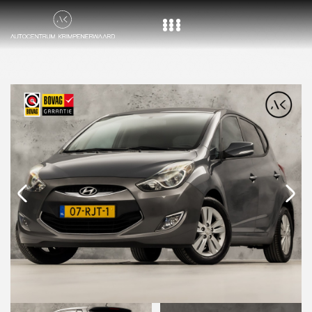
Home
Aanbod
Diensten
Over ons
Vacature
Contact