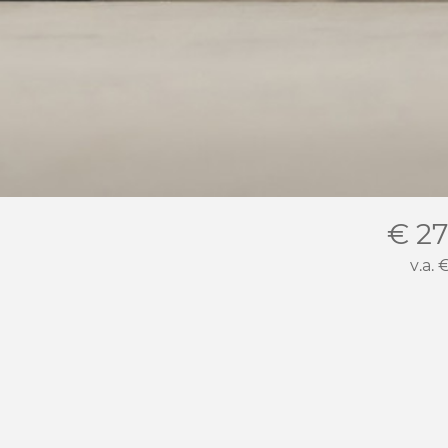
€ 27
v.a.