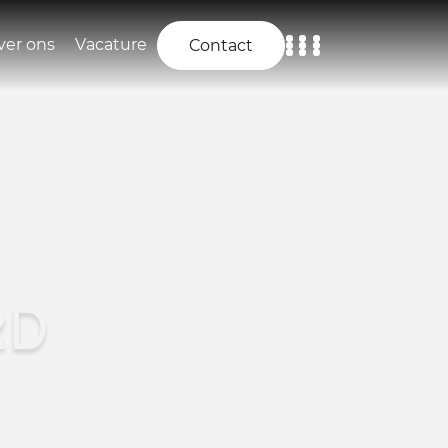
ver ons
Vacature
Contact
Home
Aanbod
Diensten
Over ons
RD
Vacature
Contact