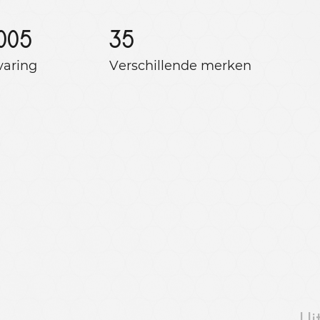
005
35
varing
Verschillende merken