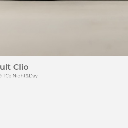
lt Clio
.9 TCe Night&Day