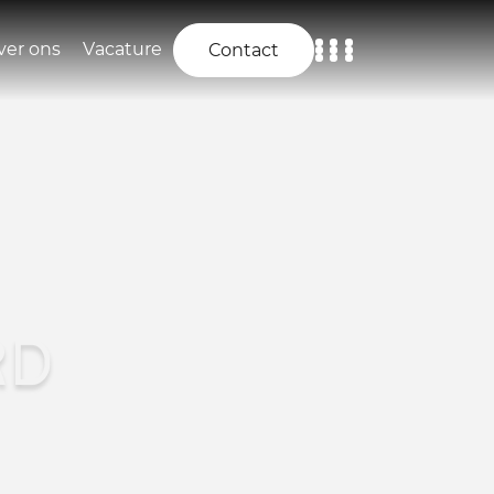
ver ons
Vacature
Contact
Home
Aanbod
Diensten
Over ons
RD
Vacature
Contact