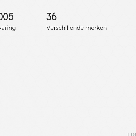
005
36
varing
Verschillende merken