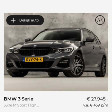
Bekijk auto
BMW 3 Serie
€ 27.945,-
V
330e M Sport High
v.a. € 459 p/m
Va
Executive
R