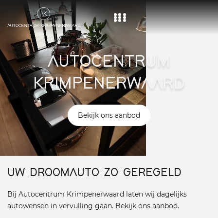
Home
AUTOCENTRUM
Aanbod
KRIMPENERWAARD
Diensten
Over ons
Bekijk ons aanbod
Vacature
Contact
UW DROOMAUTO ZO GEREGELD
Bij Autocentrum Krimpenerwaard laten wij dagelijks
autowensen in vervulling gaan. Bekijk ons aanbod.