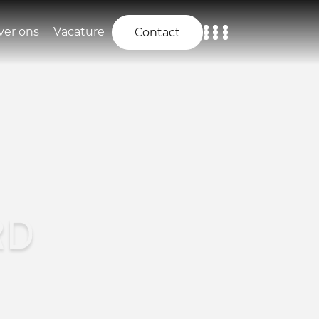
ver ons
Vacature
Contact
Home
Aanbod
Diensten
Over ons
RD
Vacature
Contact