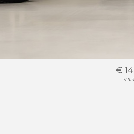
€ 14
v.a.