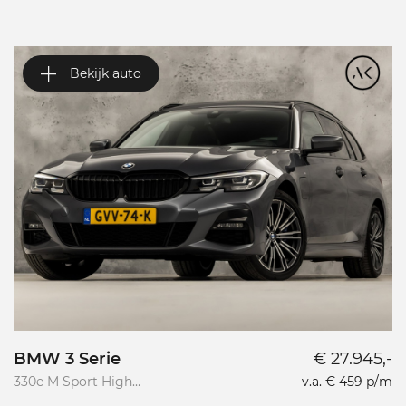
Bekijk auto
BMW 3 Serie
€ 27.945,-
V
330e M Sport High
v.a. € 459 p/m
Va
Executive
R