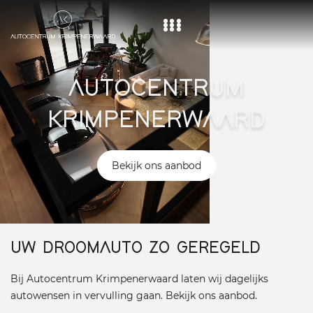
Home
AUTOCENTRUM
Aanbod
KRIMPENERWAARD
Diensten
Over ons
Bekijk ons aanbod
Vacature
Contact
UW DROOMAUTO ZO GEREGELD
Bij Autocentrum Krimpenerwaard laten wij dagelijks
autowensen in vervulling gaan. Bekijk ons aanbod.