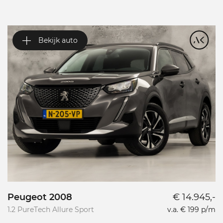
Bekijk auto
Peugeot 2008
€ 14.945,-
P
1.2 PureTech Allure Sport
v.a. € 199 p/m
L
L