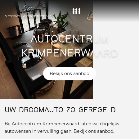
Home
AUTOCENTRUM
Aanbod
KRIMPENERWAARD
Diensten
Over ons
Bekijk ons aanbod
Vacature
Contact
UW DROOMAUTO ZO GEREGELD
Bij Autocentrum Krimpenerwaard laten wij dagelijks
autowensen in vervulling gaan. Bekijk ons aanbod.