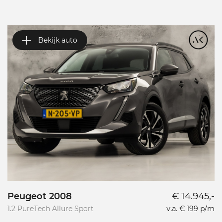
Bekijk auto
Peugeot 2008
€ 14.945,-
P
1.2 PureTech Allure Sport
v.a. € 199 p/m
L
L