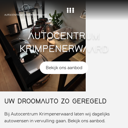
Home
AUTOCENTRUM
Aanbod
KRIMPENERWAARD
Diensten
Over ons
Bekijk ons aanbod
Vacature
Contact
UW DROOMAUTO ZO GEREGELD
Bij Autocentrum Krimpenerwaard laten wij dagelijks
autowensen in vervulling gaan. Bekijk ons aanbod.