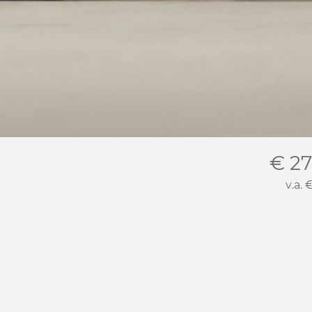
€ 27
v.a.