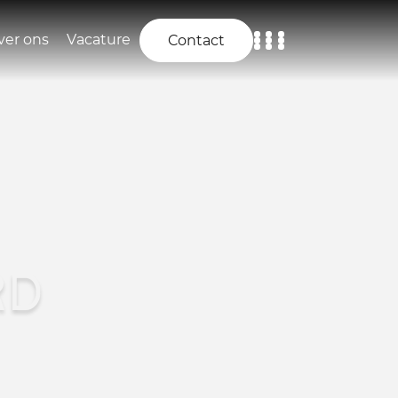
ver ons
Vacature
Contact
Home
Aanbod
Diensten
Over ons
RD
Vacature
Contact