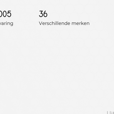
005
36
varing
Verschillende merken