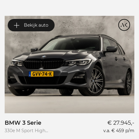
Bekijk auto
BMW 3 Serie
€ 27.945,-
V
330e M Sport High
v.a. € 459 p/m
Va
Executive
R