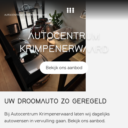
Home
AUTOCENTRUM
Aanbod
KRIMPENERWAARD
Diensten
Over ons
Bekijk ons aanbod
Vacature
Contact
UW DROOMAUTO ZO GEREGELD
Bij Autocentrum Krimpenerwaard laten wij dagelijks
autowensen in vervulling gaan. Bekijk ons aanbod.